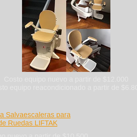
Costo equipo nuevo a partir de $12.000
to equipo reacondicionado a partir de $6.8
ma Salvaescaleras
para
 de Ruedas LIFTAK
o nuevo a partir de $10.500