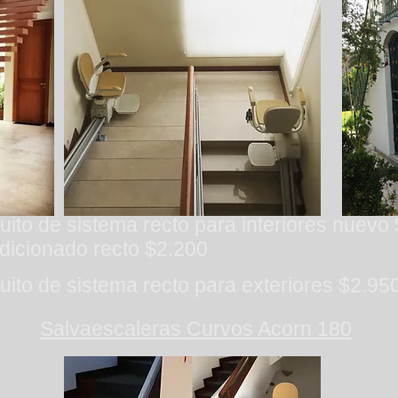
uito de sistema recto para interiores nuevo
dicionado recto $2.200
uito de sistema recto para exteriores $2.95
Salvaescaleras Curvos Acorn 180