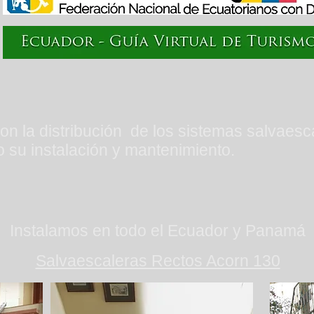
on la distribución de los sistemas salvaesc
 su instalación y mantenimiento.
Instalamos en todo el Ecuador y Panamá
Salvaescaleras Rectos Acorn 130