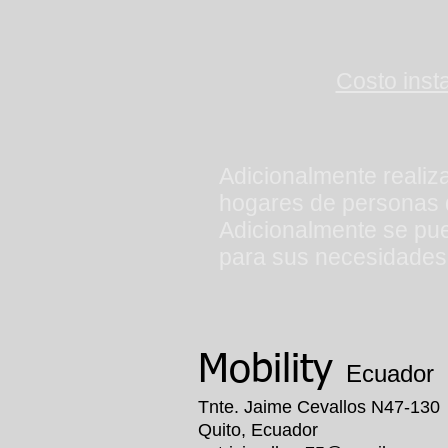
Costo inst
Adicionalmente reali
hogares de personas d
Adicionalmente se pu
para sus necesidades
Mobility
Ecuador
Tnte. Jaime Cevallos N47-130
Quito, Ecuador