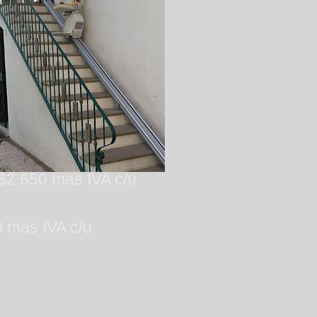
 $2.650 mas IVA c/u
0 mas IVA c/u