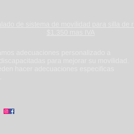
alado de sistema de movilidad para silla de
$1.350 mas IVA
zamos adecuaciones personalizado a
iscapacitadas para mejorar su movilidad.
eden hacer adecuaciones especificas
.