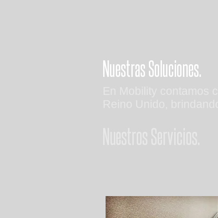
Nuestras Soluciones.
En Mobility contamos c
Reino Unido, brindando
Nuestros Servicios.