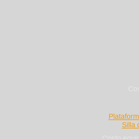
Cos
Platafor
Silla
Costo equip