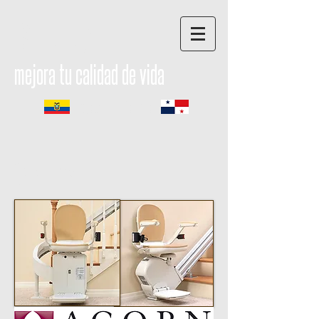
Mobility
mejora tu calidad de vida
Ecuador - Panamá
Servicios.