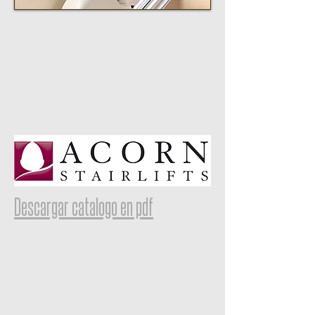
Descargar catalogo en pdf
Las sillas salvaescaleras Acorn son un
producto de alta precisión, diseñado,
fabricado, y ensamblados en el Reino
Unido por ingenieros totalmente
calificados y bajo los mas altos
estándares de seguridad.